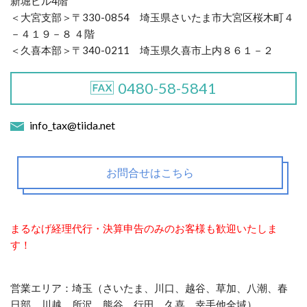
新堀ビル4階
＜大宮支部＞〒330-0854 埼玉県さいたま市大宮区桜木町４
－４１９－８ ４階
＜久喜本部＞〒340-0211 埼玉県久喜市上内８６１－２
0480-58-5841
info_tax@tiida.net
お問合せはこちら
まるなげ経理代行・決算申告のみのお客様も歓迎いたしま
す！
営業エリア：埼玉（さいたま、川口、越谷、草加、八潮、春
日部、川越、所沢、熊谷、行田、久喜、幸手他全域）