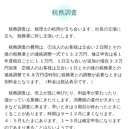
税務調査
税務調査は、税理士の松岡が立ち会います。社長の立場に
立ち、税務署に対し主張いたします。
税務調査の費用は、①法人のお客様は立会い２日間とその
後の税務著との連絡調整一式で１３.２万円、修正申告は各１
年度税目ごとに１.１万円、１日立ち合いが追加の場合３.３万
円加算 ②個人のお客様は立合い１日とその後の税務署との
連絡調整で８.８万円③特別に税務署との調整が必要なときは
別料金となります。（料金は税込表示です。）
税務調査は、売上が急に伸びたり、利益率が変わったり、
儲かっている業種にきたりします。消費税の還付が大きいと
きなども調査に来ます。早いときは３期目が終わったときに
くることがあります。時期は９〜１２月に多くなります。
４，５月もたまにあります。１〜３月は確定申告になります
のであまり来ることはないようです。