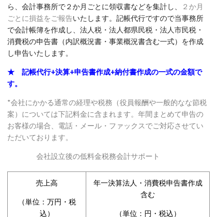
ら、会計事務所で２か月ごとに領収書などを集計し、
２か月
ごとに損益をご報告
いたします。記帳代行ですので当事務所
で会計帳簿を作成し、法人税・法人都県民税・法人市民税・
消費税の申告書（内訳概況書・事業概況書含む一式）を作成
し申告いたします。
★ 記帳代行+決算+申告書作成+納付書作成の一式の金額で
す。
*会社にかかる通常の経理や税務（役員報酬や一般的なな節税
案）については下記料金に含まれます。年間まとめて申告の
お客様の場合、電話・メール・ファックスでご対応させてい
ただいております。
会社設立後の低料金税務会計サポート
売上高
年一決算法人・消費税申告書作成
含む
（単位：万円・税
込）
（単位：円・税込）