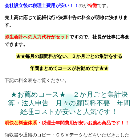
会社設立後の税理士費用が安い！！
のが
特徴
です。
売上高に応じて記帳代行+決算申告の料金が明瞭に決まりま
す。
弥生会計への入力代行がセット
ですので、社長が仕事に専念
できます。
★★毎月の顧問料がない、２か月ごとの集計をする
年間まとめてコースがお勧めです★★
下記の料金表をご覧ください。
★お薦めコース★ ２か月ごと集計決
算・法人申告 月々の顧問料不要 年間
経理コストが安いと人気です！
明快な料金体系
・
税理士年間費用が安い
お薦め商品です！！
領収書や通帳のコピー・ＣＳＶデータなどをいただきました