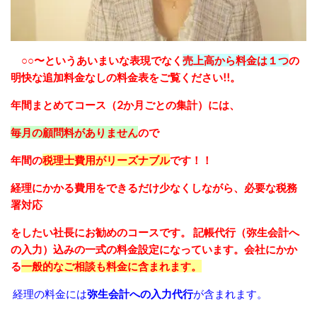
○○〜というあいまいな表現でなく
売上高から料金は１つ
の
明快な
追加料金なしの料金表をご覧ください!!。
年間まとめてコース（2か月ごとの集計）には、
毎月の顧問料がありません
ので
年間の
税理士費用がリーズナブル
です！！
経理にかかる費用をできるだけ少なくしながら、必要な税務
署対応
をしたい社長にお勧めのコースです。
記帳代行（弥生会計へ
の入力）込みの一式の料金設定になっています。会社にかか
る
一般的なご相談も料金に含まれます。
経理の料金には
弥生会計への入力代行
が含まれます。