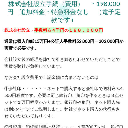
株式会社設立手続（費用） ・198,000
円 追加料金・特急料金なし （電子定
款です）
株式会社設立・
手数料△４千円
の
１９８，０００円
通常は収入印紙15万円+公証人手数料52,000円＝202,000円か
実費で必要です。
会社設立後の経理を弊社で引き続き行わせていただくことで
実費を弊社が負担しています。
なお会社設立費用で上記金額に含まれないものは
①会社印・・・・・・ネットで購入すると会社印で送料込み4,
500円程度です。必要に応じ銀行印、角印を作るときは３点セ
ットで１万円程度かかります。銀行印や角印、ネット購入先
は別のページでご説明します。弊社でネット購入の代行もさ
せていただいております。
②登記簿、印鑑証明書の発行・・・・１部700円です。銀行口