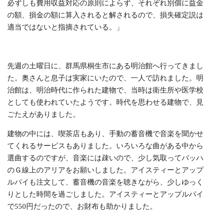
必ずしも費用収益対応の原則によらず、それぞれ別個に益金
の額、損金の額に算入されると解されるので、損失確定説は
適当ではないと指摘されている。
」
先週の土曜日に、群馬県桐生市にある明治館へ行ってきまし
た。奥さんと息子は実家にいたので、一人で訪れました。明
治館は、明治時代に作られた建物で、当時は衛生所や医学校
としても使われていたようです。時代を思わせる建物で、見
ごたえがありました。
建物の中には、喫茶店もあり、手動の蓄音機で音楽を聞かせ
てくれるサービスもありました。いろいろな曲がある中から
選曲するのですが、音楽には疎いので、少し気取ってバッハ
のＧ線上のアリアをお願いしました。アイスティーとアップ
ルパイも注文して、蓄音機の音楽を聴きながら、少しゆっく
りとした時間を過ごしました。アイスティーとアップルパイ
で
550
円だったので、お財布も助かりました。