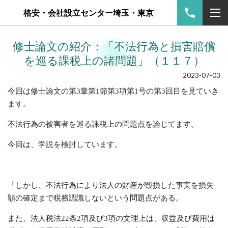
格安・会社設立センター埼玉・東京
修士論文の紹介：「不法行為と損害賠償
を巡る課税上の諸問題」（１１７）
2023-07-03
今回は修士論文の第
3
章第
1
節第
3
項
第
1
号の
第
3
回目を見ていき
ます。
不法行為の
被害者
を巡る課税上の問題点を論じてます。
今回
は、学説
を検討しています。
「
しかし、不法行為により法人の財産が毀損した事実を損失
額の確定まで税務認識しないという問題点がある。
また、法人税法
22
条
2
項及び
3
項の文理上は、収益及び費用は